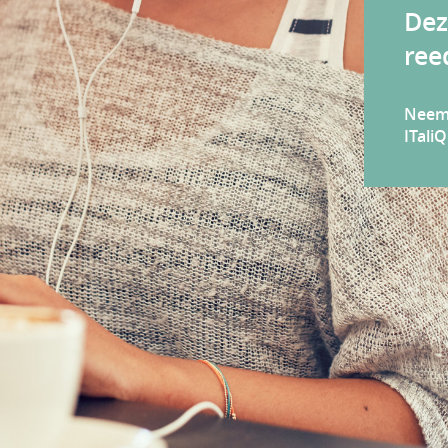
Dez
ree
Neem 
ITali